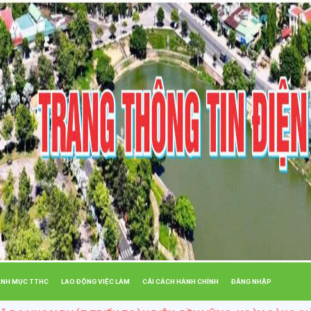
ANH MỤC TTHC
LAO ĐỘNG VIỆC LÀM
CẢI CÁCH HÀNH CHÍNH
ĐĂNG NHẬP