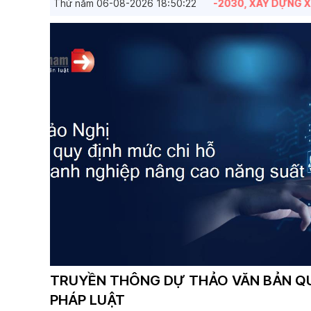
Ị QUYẾT CỦA ĐẢNG NHIỆM KỲ 2025-2030, XÂY DỰNG XÃ ĐẠ HU
Thứ năm 06-08-2026
18:50:22
TRUNG TÂM DỊCH VỤ TỔNG HỢP PHỐI
LƯỢNG DÂN QUÂN RA QUÂN KHẮC PH